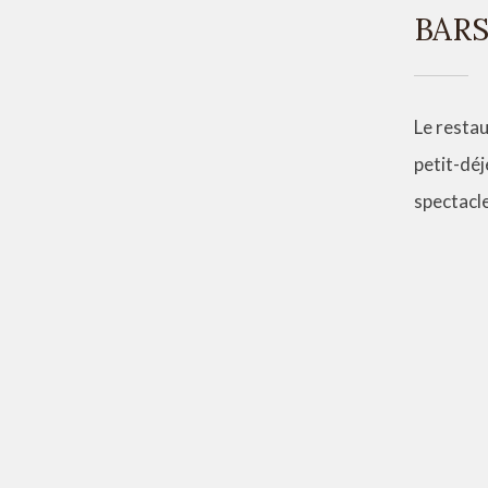
BARS
Le resta
petit-déj
spectacle