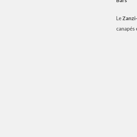
Bars
Le
Zanzi
canapés e