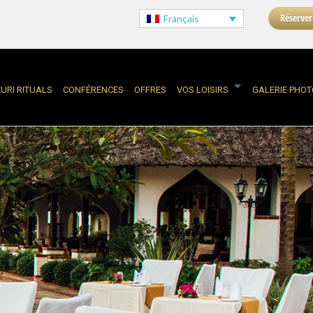
Réserver
Français
ZURI RITUALS
CONFÉRENCES
OFFRES
VOS LOISIRS
GALERIE PHO