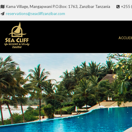
Kama Village, Mangapwani P.O.Box: 1763, Zanzibar Tanzania
+255 
reservations@seacliffzanzibar.com
ACCUEI