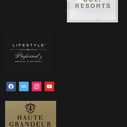
facebook
tripadvisor
instagram
youtube